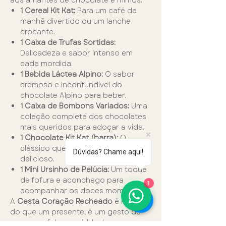
aos amantes de chocolate e mimos:
1 Cereal Kit Kat:
Para um café da
manhã divertido ou um lanche
crocante.
1 Caixa de Trufas Sortidas:
Delicadeza e sabor intenso em
cada mordida.
1 Bebida Láctea Alpino:
O sabor
cremoso e inconfundível do
chocolate Alpino para beber.
1 Caixa de Bombons Variados:
Uma
coleção completa dos chocolates
mais queridos para adoçar a vida.
1 Chocolate Kit Kat (barra):
O
clássico que convida a um break
Dúvidas? Chame aqui!
delicioso.
1 Mini Ursinho de Pelúcia:
Um toque
de fofura e aconchego para
1
acompanhar os doces momentos.
A
Cesta Coração Recheado
é mais
do que um presente; é um gesto de
amor que fala por si. Ideal para