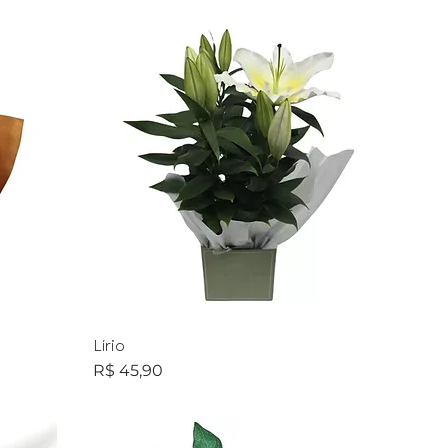
Lírio
Preço
R$ 45,90