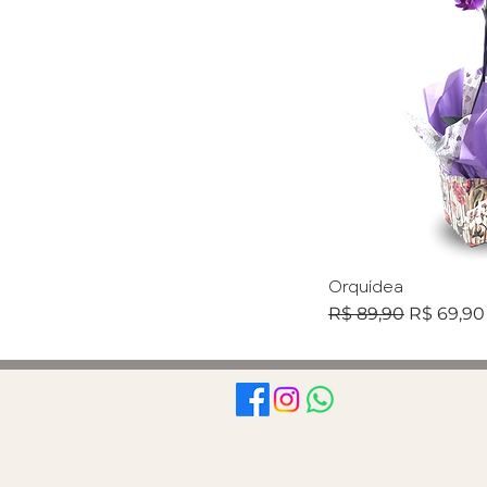
Orquídea
Preço normal
Preço pr
R$ 89,90
R$ 69,90