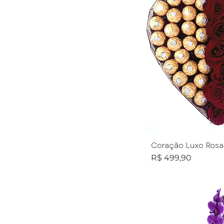
Coração Luxo Rosas
Preço
R$ 499,90