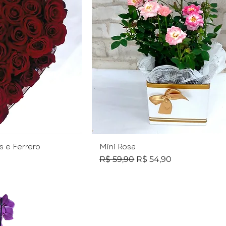
 e Ferrero
Mini Rosa
Preço normal
Preço promocional
R$ 59,90
R$ 54,90