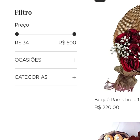
Filtro
Preço
R$ 34
R$ 500
OCASIÕES
Cestas de Aniversário
CATEGORIAS
Cestas Dia das Mães
Buquês e Arranjos de
Cestas Dia dos
Flores
Namorados
Buquê Ramalhete 1
Mais Vendidos
Preço
R$ 220,00
Presentes
Românticos